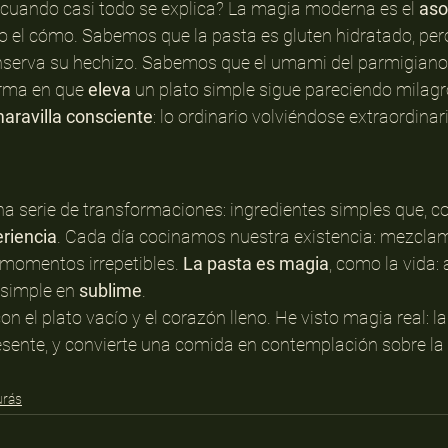
 cuando casi todo se explica? La magia moderna es el 
aso
o el cómo. Sabemos que la pasta es gluten hidratado, pero
nserva su hechizo. Sabemos que el umami del parmigiano 
orma en que 
eleva
 un plato simple sigue pareciendo milagr
aravilla consciente
: lo ordinario volviéndose extraordinar
a serie de transformaciones: ingredientes simples que, c
riencia
. Cada día cocinamos nuestra existencia: mezclam
 momentos irrepetibles. 
La pasta es magia
, como la vida: 
 simple en 
sublime
.
con el plato vacío y el corazón lleno. He visto magia real: la
sente, y convierte una comida en contemplación sobre la 
urás