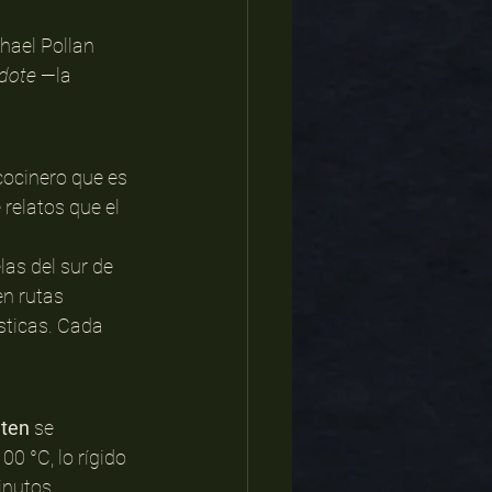
chael Pollan 
dote
 —la 
 cocinero que es 
 relatos que el 
as del sur de 
en rutas 
sticas. Cada 
uten
 se 
0 °C, lo rígido 
inutos 