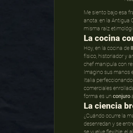
Me siento bajo esa fr
anota: en la Antigua G
misma raíz etimológi
La cocina c
Hoy, en la cocina de 
físico, historiador y 
chef manipula con re
Imagino sus manos es
Italia perfeccionando
comerciales enrollada
forma es un 
conjuro
 
La ciencia br
¿Cuándo ocurre la ma
desenredan y se entre
se vuelve flexible: el