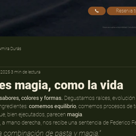
📞
Reserva 
Reservas sujetas a disponibilidad. Consulta ho
Amira Durás
 2025
3 min de lectura
 es magia, como la vida
sabores, colores y formas.
 Degustamos raíces, evolución y
redientes: 
comemos equilibrio
, comemos procesos de t
e, bien ejecutados, parecen 
magia
.
, a mano derecha, nos recibe una sentencia de Federico Fel
na combinación de pasta y magia.”