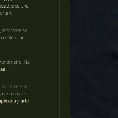
edad, crea una 
ortan.
, el tomate se 
ía molecular 
cronómetro. No 
as
.
ismo elemento 
, gestos que 
aplicada
 y 
arte 