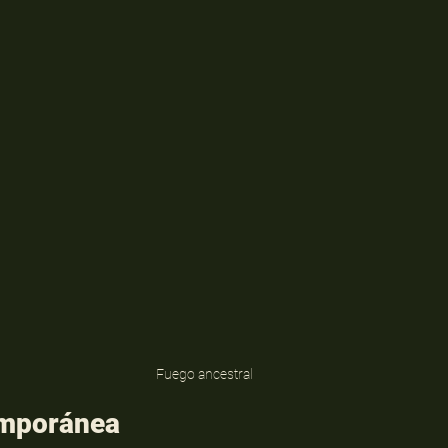
Fuego ancestral
mporánea