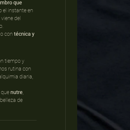
mbro que 
 el instante en 
viene del 
o.
io con 
técnica y 
on tiempo y 
os rutina con 
alquimia diaria, 
 que 
nutre
, 
belleza de 