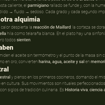
ta caliente, el 
parmigiano
 rallado se funde y, con la hum
ólido → fluido → sedoso. Cada grado y cada segundo imp
 otra alquimia
el calor despierta la 
reacción de Maillard
: la corteza se dora
lla
 hila como telaraña blanca. En el plato hay una sinfon
ro todos 
sienten
.
aben
den el aceite sin termómetro y el punto de la masa sin 
o en oro; convierten 
harina, agua, aceite y sal
 en 
memori
ral
estral
 y pienso en los primeros cocineros, domando el m
o en cultura. Sus movimientos son rituales perfeccionados
on siglos de tradición culinaria. Es 
Historia viva
, 
ciencia 