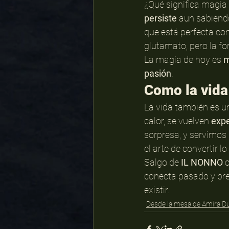
¿Qué significa magia
persiste
 aun sabiend
que está perfecta co
glutamato, pero la f
La magia de hoy es 
m
pasión
.
Como la vida
La vida también es un
calor, se vuelven 
expe
sorpresa, y servimos
el arte de convertir lo
Salgo de 
IL NONNO
 
conecta pasado y pre
existir.
Desde la mesa de Amira D