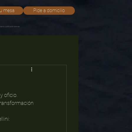
tu mesa
Pide a domicilio
rarios y política de reservas.
 oficio. 
ransformación 
lini: