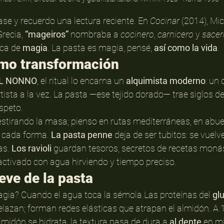
ase y recuerdo una lectura reciente. En 
Cocinar
 (2014), Mi
recia, 
“mageiros”
 nombraba a 
cocinero
, 
carnicero
 y 
sacer
ca de 
magia
. La pasta es magia, pensé, 
así como la vida
.
omo transformación
IL NONNO
, el ritual lo encarna un 
alquimista moderno
: un
artista a la vez. La pasta —ese tejido dorado— trae siglos de
speto.
tirando la masa; pienso en rutas mediterráneas, en abuel
 cada forma. 
La pasta penne
 deja de ser tubitos: se vuelv
s. 
Los ravioli
 guardan tesoros, secretos de recetas moná
activado con agua hirviendo y tiempo preciso.
eve de la pasta
gia? Cuando el agua toca la sémola.Las proteínas del 
gl
lazan; forman redes elásticas que atrapan el almidón. A 10
 almidón se hidrata, la textura pasa de dura a 
al dente
 en m