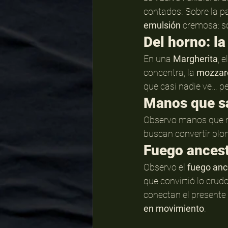
contados. Sobre la pas
emulsión
 cremosa: s
Del horno: la
En una 
Margherita
, 
concentra, la 
mozzare
que casi nadie ve… pe
Manos que s
Observo manos que mi
buscan convertir plom
Fuego ancest
Observo el 
fuego anc
que convirtió lo crud
conectan el presente c
en movimiento
.