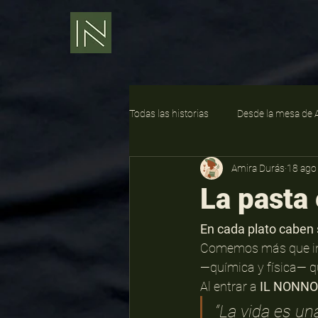
Todas las historias
Desde la mesa de 
Amira Durás
18 ago
La pasta
En cada plato caben 
Comemos más que ing
—química y física— qu
Al entrar a 
IL NONNO
“La vida es u