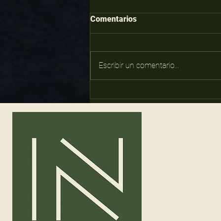
Comentarios
Escribir un comentario...
IL NONNO, un tejido de
recuerdos.