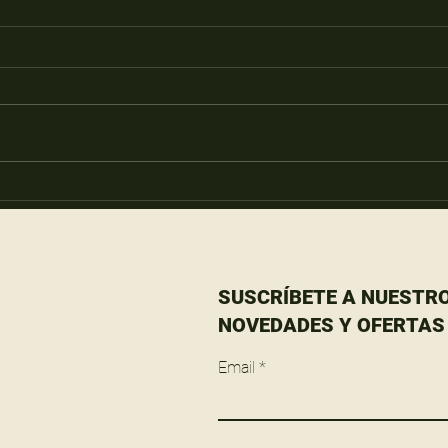
Oda al tomate
IL N
Barri
encu
SUSCRÍBETE A NUESTRO
NOVEDADES Y OFERTAS
Email